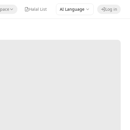
pace
Halal List
AI Language
Log in