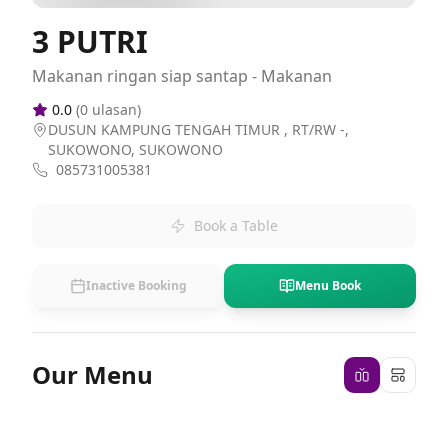
3 PUTRI
Makanan ringan siap santap - Makanan
0.0
(
0
ulasan)
DUSUN KAMPUNG TENGAH TIMUR , RT/RW -,
SUKOWONO, SUKOWONO
085731005381
Book a Table
Inactive Booking
Menu Book
Our Menu