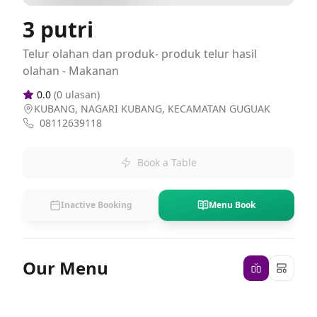
3 putri
Telur olahan dan produk- produk telur hasil
olahan - Makanan
0.0
(
0
ulasan)
KUBANG, NAGARI KUBANG, KECAMATAN GUGUAK
08112639118
Book a Table
Inactive Booking
Menu Book
Our Menu