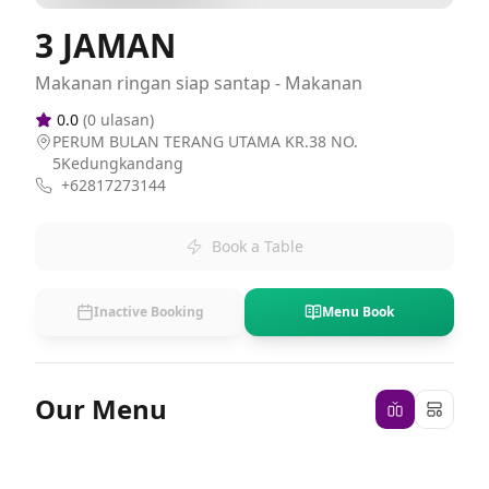
3 JAMAN
Makanan ringan siap santap - Makanan
0.0
(
0
ulasan)
PERUM BULAN TERANG UTAMA KR.38 NO.
5Kedungkandang
+62817273144
Book a Table
Inactive Booking
Menu Book
Our Menu