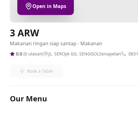
Open in Maps
3 ARW
Makanan ringan siap santap - Makanan
0.0
(
0
ulasan)
JL. SEROJA GG. SENGGOLSenapelan
083
Book a Table
Our Menu