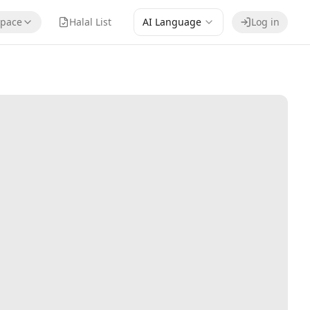
pace
Halal List
AI Language
Log in