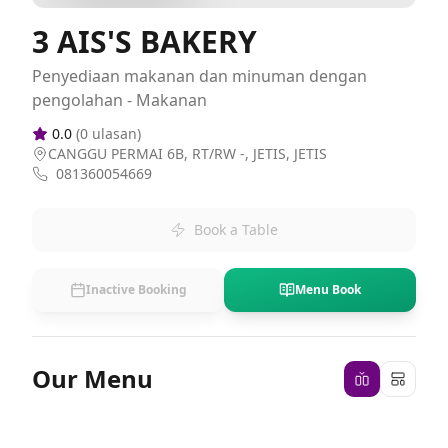
3 AIS'S BAKERY
Penyediaan makanan dan minuman dengan
pengolahan - Makanan
0.0
(
0
ulasan)
CANGGU PERMAI 6B, RT/RW -, JETIS, JETIS
081360054669
Book a Table
Inactive Booking
Menu Book
Our Menu