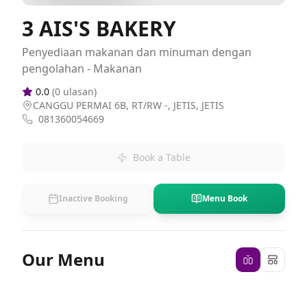
3 AIS'S BAKERY
Penyediaan makanan dan minuman dengan
pengolahan - Makanan
0.0
(
0
ulasan)
CANGGU PERMAI 6B, RT/RW -, JETIS, JETIS
081360054669
Book a Table
Inactive Booking
Menu Book
Our Menu