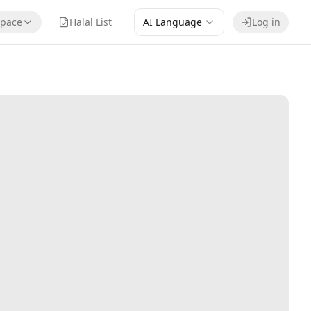
pace
Halal List
AI Language
Log in