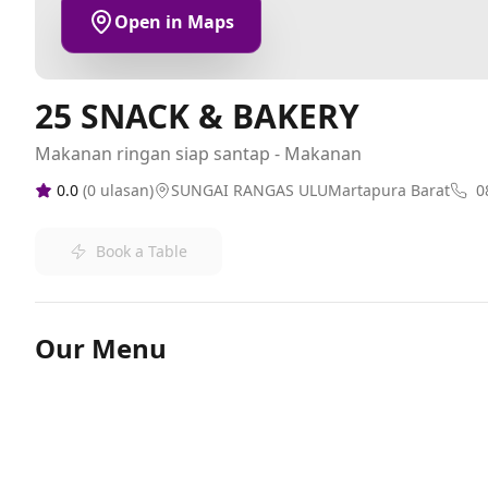
Open in Maps
25 SNACK & BAKERY
Makanan ringan siap santap - Makanan
0.0
(
0
ulasan)
SUNGAI RANGAS ULUMartapura Barat
0
Book a Table
Our Menu