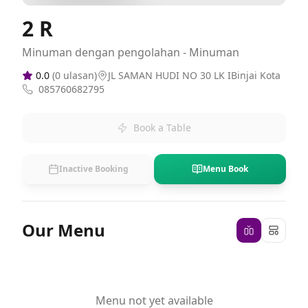
2 R
Minuman dengan pengolahan - Minuman
0.0
(
0
ulasan)
JL SAMAN HUDI NO 30 LK IBinjai Kota
085760682795
Book a Table
Inactive Booking
Menu Book
Our Menu
Menu not yet available