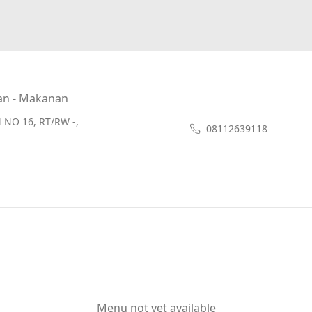
an - Makanan
O 16, RT/RW -,
08112639118
Menu not yet available