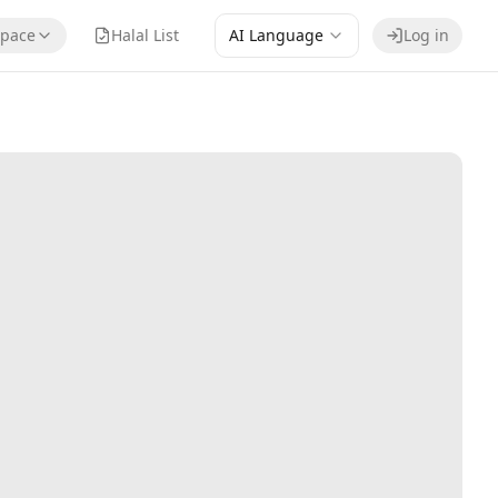
pace
Halal List
AI Language
Log in