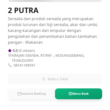
2 PUTRA
Serealia dan produk serealia yang merupakan
produk turunan dari biji serealia, akar dan umbi,
kacang-kacangan dan empulur dengan
pengolahan dan penambahan bahan tambahan
pangan - Makanan
0.0
(
0
ulasan)
KRAJAN 030/004, RT/RW -, KEDUNGGEBANG,
TEGALDLIMO
08161189597
Book a Table
Inactive Booking
Menu Book