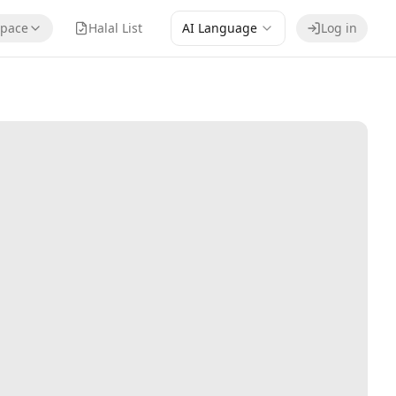
pace
Halal List
AI Language
Log in