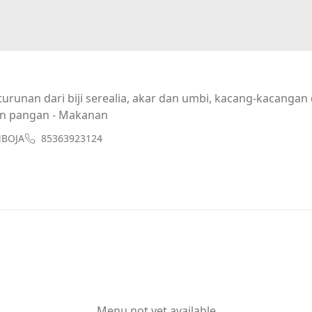
urunan dari biji serealia, akar dan umbi, kacang-kacanga
n pangan - Makanan
MBOJA
85363923124
Menu not yet available