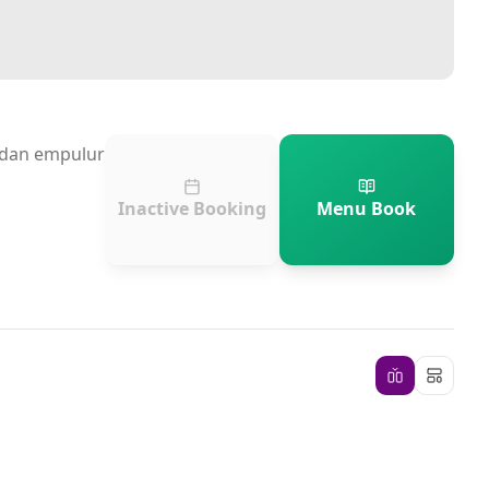
n dan empulur
Inactive Booking
Menu Book