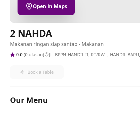
Open in Maps
2 NAHDA
Makanan ringan siap santap - Makanan
0.0
(
0
ulasan)
JL. BPPN-HANDIL II, RT/RW -, HANDIL BAR
Book a Table
Our Menu