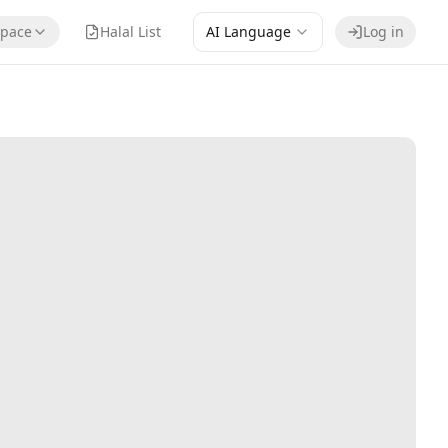
pace
Halal List
AI Language
Log in