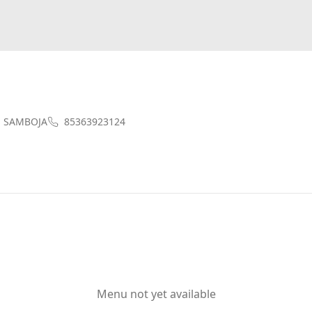
U, SAMBOJA
85363923124
Menu not yet available