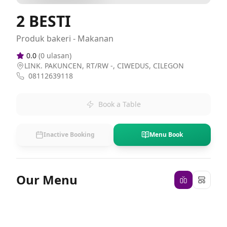
2 BESTI
Produk bakeri - Makanan
0.0
(
0
ulasan)
LINK. PAKUNCEN, RT/RW -, CIWEDUS, CILEGON
08112639118
Book a Table
Inactive Booking
Menu Book
Our Menu