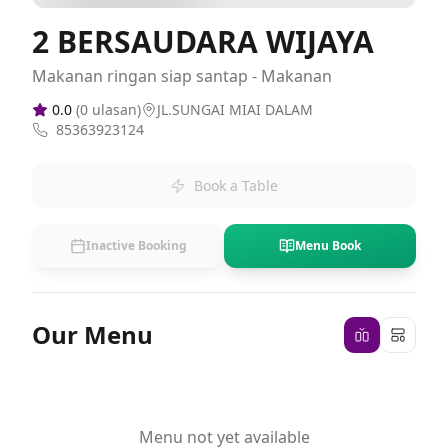
2 BERSAUDARA WIJAYA
Makanan ringan siap santap - Makanan
0.0
(
0
ulasan)
JL.SUNGAI MIAI DALAM
85363923124
Book a Table
Inactive Booking
Menu Book
Our Menu
Menu not yet available