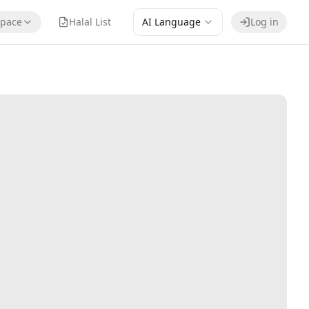
pace
Halal List
AI Language
Log in