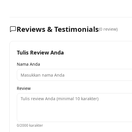
Reviews & Testimonials
(
0
review)
Tulis Review Anda
Nama Anda
Review
0
/2000 karakter