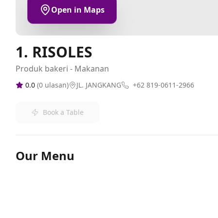
Open in Maps
1. RISOLES
Produk bakeri - Makanan
0.0
(
0
ulasan)
JL. JANGKANG
+62 819-0611-2966
Book a Table
Our Menu