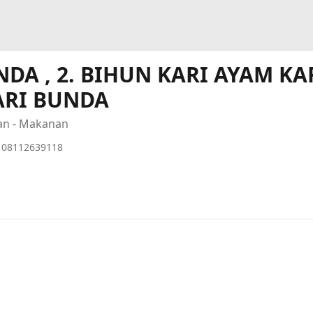
NDA , 2. BIHUN KARI AYAM K
KARI BUNDA
an - Makanan
08112639118