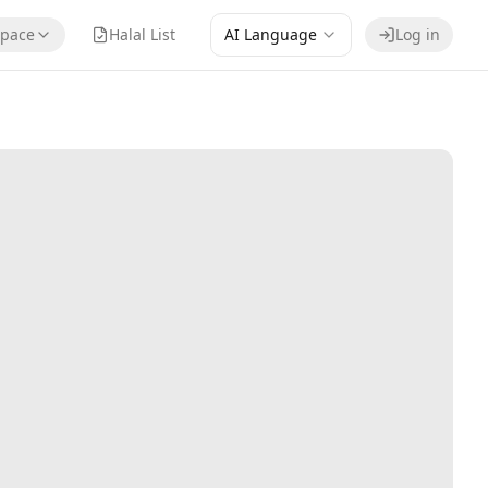
pace
Halal List
AI Language
Log in