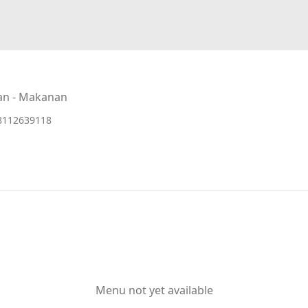
an - Makanan
8112639118
Menu not yet available