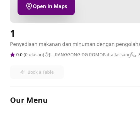
Open in Maps
1
Penyediaan makanan dan minuman dengan pengolah
0.0
(
0
ulasan)
JL. RANGGONG DG ROMOPattallassang
Book a Table
Our Menu