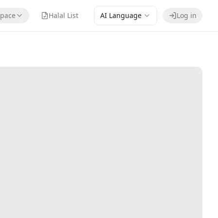
pace
Halal List
AI Language
Log in