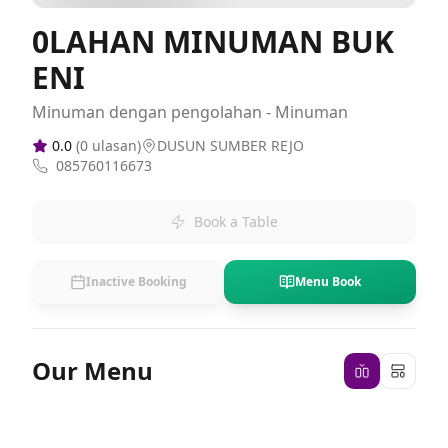
0LAHAN MINUMAN BUK
ENI
Minuman dengan pengolahan - Minuman
0.0
(
0
ulasan)
DUSUN SUMBER REJO
085760116673
Book a Table
Inactive Booking
Menu Book
Our Menu