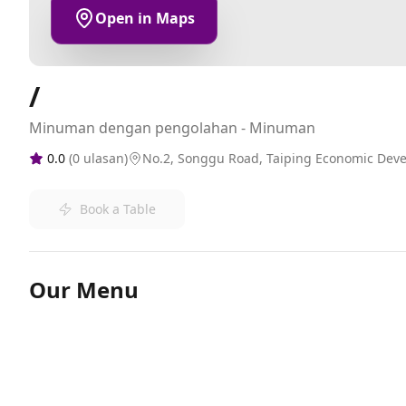
Open in Maps
/
Minuman dengan pengolahan - Minuman
0.0
(
0
ulasan)
No.2, Songgu Road, Taiping Economic Dev
Book a Table
Our Menu