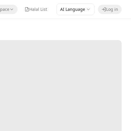
pace
Halal List
AI Language
Log in