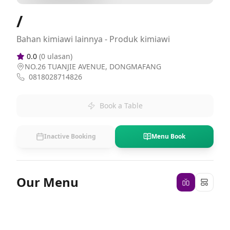
/
Bahan kimiawi lainnya - Produk kimiawi
0.0
(
0
ulasan)
NO.26 TUANJIE AVENUE, DONGMAFANG
0818028714826
Book a Table
Inactive Booking
Menu Book
Our Menu